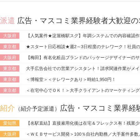
派遣
広告・マスコミ業界経験者大歓迎の
大阪府
【人気案件★淀屋橋駅スグ】年調システムでの内容確認作
東京都
★スタート日応相談★週2～3日程度のテレワーク！社員
大阪府
【梅田】有名化粧品ブランドのパッケージデザイナーのサ
東京都
大手広告会社での営業アシスタント！請求関連作業がメイ
東京都
＜博報堂＞＜テレワークあり＞時給1,950円！
東京都
＜在宅中心でＯＫ！＞大手クライアントのマーケティング
紹介
広告・マスコミ業界経
（紹介予定派遣）
愛知県
【名駅直結】直接雇用化後は在宅＆フレックス有！残業少
大阪府
＜ＷＥＢサービス開発＞100％自社内勤務／大手案件多数