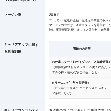
マージン率
28.9％
マージン＝派遣料金額（派遣元事業主の収入）
マージンの中には、派遣スタッフを募集するた
険)、事業所運営費（オフィス賃借料、光熱費
キャリアアップに資す
訓練の内容等
る教育訓練
お仕事スタート前ガイダンス（入職時研修
（服務規律/情報セキュリティ/働くにあたっ
ての心得・注意点/安全衛生 など）
e-ラーニング（年次毎研修）
（ビジネススキル/テクニカルスキル/キャリ
ア形成 など）
キャリアコンサルティ
派遣中の方に向けキャリア相談の窓口