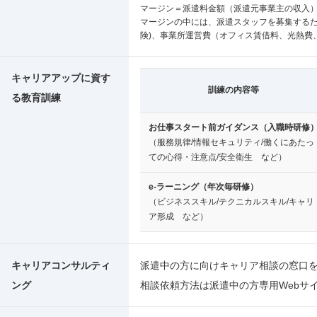
マージン＝派遣料金額（派遣元事業主の収入）
マージンの中には、派遣スタッフを募集するた
険)、事業所運営費（オフィス賃借料、光熱費
キャリアアップに資す
訓練の内容等
る教育訓練
お仕事スタート前ガイダンス（入職時研修
（服務規律/情報セキュリティ/働くにあたっ
ての心得・注意点/安全衛生 など）
e-ラーニング（年次毎研修）
（ビジネススキル/テクニカルスキル/キャリ
ア形成 など）
キャリアコンサルティ
派遣中の方に向けキャリア相談の窓口
ング
相談依頼方法は派遣中の方専用Webサ