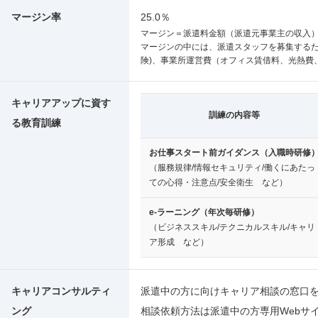
マージン率
25.0％
マージン＝派遣料金額（派遣元事業主の収入）
マージンの中には、派遣スタッフを募集するた
険)、事業所運営費（オフィス賃借料、光熱費
キャリアアップに資す
訓練の内容等
る教育訓練
お仕事スタート前ガイダンス（入職時研修
（服務規律/情報セキュリティ/働くにあたっ
ての心得・注意点/安全衛生 など）
e-ラーニング（年次毎研修）
（ビジネススキル/テクニカルスキル/キャリ
ア形成 など）
キャリアコンサルティ
派遣中の方に向けキャリア相談の窓口
ング
相談依頼方法は派遣中の方専用Webサ