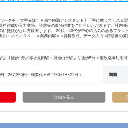
宅ワーク有／大手赤坂ＴＶ局で内勤アシスタント】丁寧に教えてくれる環
資料作成や入力業務、請求等の事務作業をご担当いただきます。社内外
のに抵抗がない方歓迎します。 20代～40代が中心の活気のあるフラ
自由・ネイルＯＫ ≪業務内容≫ ○資料作成、データ入力 ○請求書の発
駅より徒歩1分／赤坂見附駅・溜池山王駅より徒歩5分＜複数路線利用可
例：257,250円＋残業代＝＠1750×7H×21日＋…
期間
詳細を見る