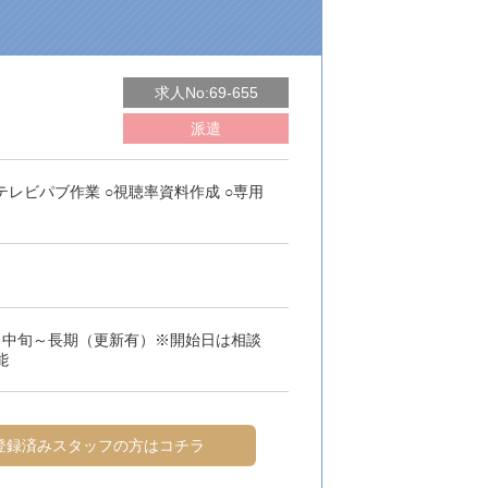
求人No:69-655
派遣
レビパブ作業 ○視聴率資料作成 ○専用
月中旬～長期（更新有）※開始日は相談
能
登録済みスタッフの方はコチラ