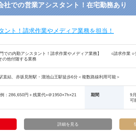
会社での営業アシスタント！在宅勤務あり
タント！請求作業やメディア業務を担当！
部門での内勤アシスタント！請求作業やメディア業務】 ○請求作業 ○テ
○その他付随する業務
駅直結、赤坂見附駅・溜池山王駅徒歩6分＜複数路線利用可能＞
：286,650円＋残業代=＠1950×7h×21
期間
9
可
詳細を見る