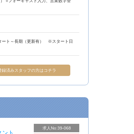
業） ○フォーキャスト入力、営業数字管
タート～長期（更新有） ※スタート日
談
登録済みスタッフの方はコチラ
求人No:39-068
シスタント