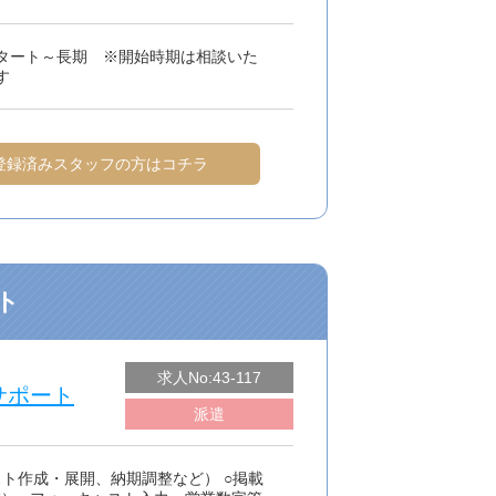
タート～長期 ※開始時期は相談いた
す
登録済みスタッフの方はコチラ
ト
求人No:43-117
サポート
派遣
ト作成・展開、納期調整など） ○掲載