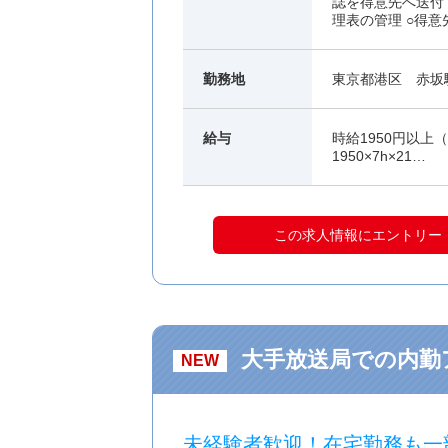
誌を得意先へ送付
理表の管理 ○得
勤務地
東京都港区 赤坂
給与
時給1950円以上（
1950×7h×21…
この求人情報にエントリー
大手放送局での内
NEW
未経験者歓迎！在宅勤務も