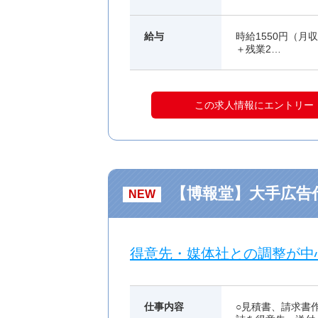
給与
時給1550円（月収例
＋残業2…
この求人情報にエントリー
【博報堂】大手広告
NEW
得意先・媒体社との調整が中
仕事内容
○見積書、請求書