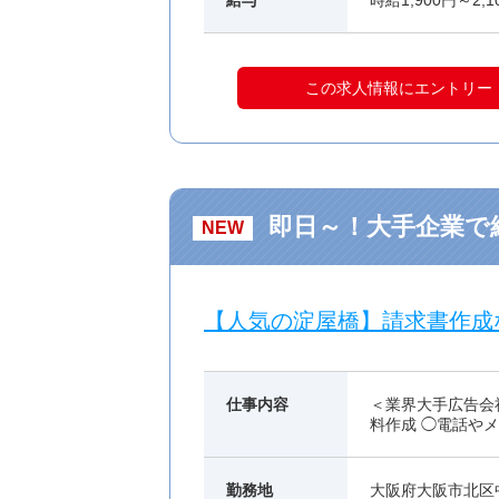
給与
時給1,900円～2,
この求人情報にエントリー
即日～！大手企業で経
NEW
【人気の淀屋橋】請求書作成
仕事内容
＜業界大手広告会
料作成 ◯電話や
勤務地
大阪府大阪市北区