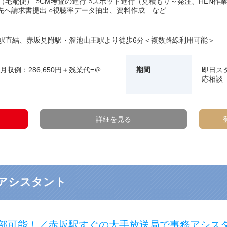
（宅配便） ○CM考査の進行 ○スポット進行（見積もり～発注、HEN作
意先へ請求書提出 ○視聴率データ抽出、資料作成 など
駅直結、赤坂見附駅・溜池山王駅より徒歩6分＜複数路線利用可能＞
月収例：286,650円＋残業代=＠
期間
即日ス
応相
詳細を見る
勤アシスタント
一部可能！／赤坂駅すぐの大手放送局で事務ア