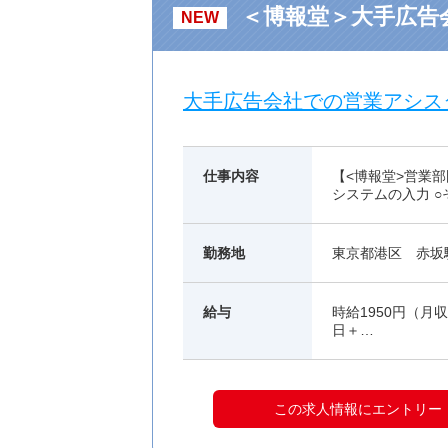
＜博報堂＞大手広告
NEW
大手広告会社での営業アシス
仕事内容
【<博報堂>営業
システムの入力 
勤務地
東京都港区 赤坂
給与
時給1950円（月収例
日＋…
この求人情報にエントリー