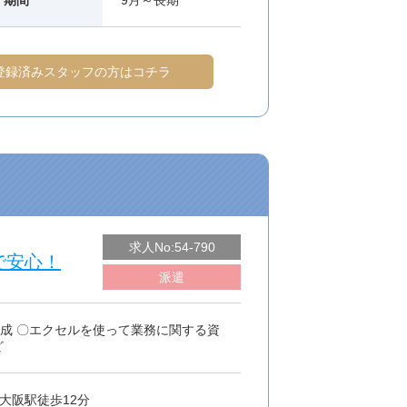
期間
9月～長期
登録済みスタッフの方はコチラ
求人No:54-790
で安心！
派遣
成 〇エクセルを使って業務に関する資
ど
大阪駅徒歩12分