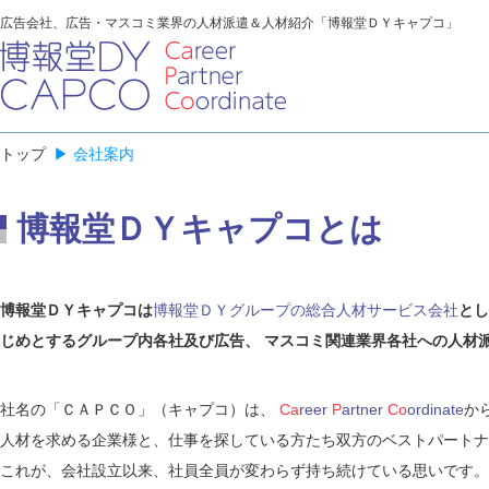
広告会社、広告・マスコミ業界の人材派遣＆人材紹介「博報堂ＤＹキャプコ」
トップ
▶
会社案内
博報堂ＤＹキャプコとは
博報堂ＤＹキャプコは
博報堂ＤＹグループの総合人材サービス会社
とし
じめとするグループ内各社及び広告、 マスコミ関連業界各社への人材
社名の「ＣＡＰＣＯ」（キャプコ）は、
Ca
reer
P
artner
Co
ordinate
か
人材を求める企業様と、仕事を探している方たち双方のベストパートナ
これが、会社設立以来、社員全員が変わらず持ち続けている思いです。