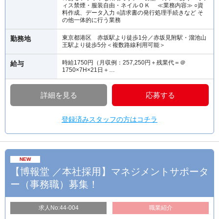
ィス禁煙・服装自由・ネイルＯＫ ≪業務内容≫ ○資
料作成、データ入力 ○請求書の発行処理手続きなど そ
の他一体的に行う業務
東京都港区 赤坂駅より徒歩1分／赤坂見附駅・溜池山
勤務地
王駅より徒歩5分＜複数路線利用可能＞
時給1750円（月収例：257,250円＋残業代＝＠
給与
1750×7H×21日＋…
詳細を見る
応募する
登録済みスタッフの方はコチラ
NEW
【博報堂 ／本社採用】マネジメントサポータ
ー（事務職）募集！
求人No:44-004
職業紹介