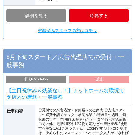
詳細を見る
応募する
登録済みスタッフの方はコチラ
8月下旬スタート／広告代理店での受付・一
般事務
求人No:53-492
派遣
【土日祝休み＆残業なし！】アットホームな環境で
支店内の庶務・一般事務
〇受付での来客応対・お部屋へのご案内 〇支店スタッ
仕事内容
フの経費申請チェック・承認作業 〇請求書の処理、領
収書の管理 〇専用端末を使ったデータ登録・承認業務
〇その他、電話対応や郵送物対応などの庶務業務 *使用
する主なOAは専用システム・Excelです *パソコン操作
は、決められたフォーマットへのデータ入力ができれば