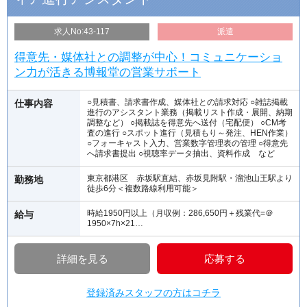
求人No:43-117
派遣
得意先・媒体社との調整が中心！コミュニケーショ
ン力が活きる博報堂の営業サポート
○見積書、請求書作成、媒体社との請求対応 ○雑誌掲載
仕事内容
進行のアシスタント業務（掲載リスト作成・展開、納期
調整など） ○掲載誌を得意先へ送付（宅配便） ○CM考
査の進行 ○スポット進行（見積もり～発注、HEN作業）
○フォーキャスト入力、営業数字管理表の管理 ○得意先
へ請求書提出 ○視聴率データ抽出、資料作成 など
東京都港区 赤坂駅直結、赤坂見附駅・溜池山王駅より
勤務地
徒歩6分＜複数路線利用可能＞
時給1950円以上（月収例：286,650円＋残業代=＠
給与
1950×7h×21…
詳細を見る
応募する
登録済みスタッフの方はコチラ