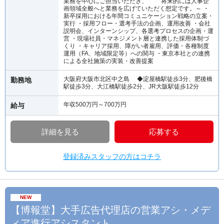
業務を中心にご担当いただき、 将来的には人事企
画領域全般へと業務を広げていただく想定です。～ ・
新卒採用における年間コミュニケーション戦略の立案・
実行 ・採用フロー・選考手法の企画、運用改善 ・会社
説明会、インターンシップ、各選考プロセスの企画・運
営 ・現場社員・マネジメント層と連携した採用体制づ
くり ・キャリア採用、障がい者雇用、評価・各種制度
運用（FA、地域限定等）への関与 ・東京本社との連携
による全社施策の実装・改善提案
大阪府大阪市北区中之島 ◆淀屋橋駅徒歩3分、肥後橋
勤務地
駅徒歩3分、大江橋駅徒歩2分、JR大阪駅徒歩12分
年収500万円～700万円
給与
詳細を見る
応募する
登録済みスタッフの方はコチラ
NEW
【博報堂】大手広告代理店の営業アシ・メデ
ィア進行アシスタント