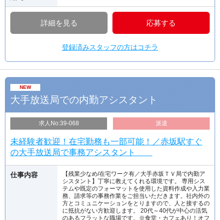
詳細を見る
応募する
登録済みスタッフの方はコチラ
NEW
大手放送局での内勤アシスタント
求人No:39-068
派遣
未経験者歓迎！在宅勤務も一部可能！／赤坂駅すぐ
の大手放送局で事務アシスタント
【残業少なめ/在宅ワーク有／大手赤坂ＴＶ局で内勤ア
仕事内容
シスタント】丁寧に教えてくれる環境です。 専用シス
テムや既定のフォーマットを使用した資料作成や入力業
務、請求等の事務作業をご担当いただきます。社内外の
方とコミュニケーションをとりますので、人と接するの
に抵抗がない方歓迎します。 20代～40代が中心の活気
のあるフラットな職場です。※食堂・カフェあり！オフ