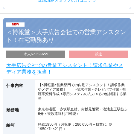
NEW
＜博報堂＞大手広告会社での営業アシスタン
ト！在宅勤務あり
求人No:69-655
派遣
大手広告会社での営業アシスタント！請求作業やメ
ディア業務を担当！
【<博報堂>営業部門での内勤アシスタント！請求作業
仕事内容
やメディア業務】 ○請求作業 ○テレビパブ作業 ○視
聴率資料作成 ○専用システムの入力 ○その他付随する業
務
東京都港区 赤坂駅直結、赤坂見附駅・溜池山王駅徒歩
勤務地
6分＜複数路線利用可能＞
時給1950円（月収例：286,650円＋残業代=＠
給与
1950×7h×21日＋…