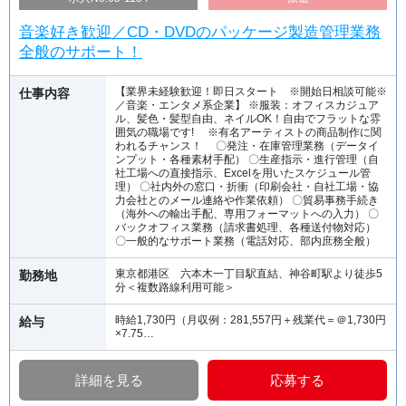
音楽好き歓迎／CD・DVDのパッケージ製造管理業務
全般のサポート！
【業界未経験歓迎！即日スタート ※開始日相談可能※
仕事内容
／音楽・エンタメ系企業】 ※服装：オフィスカジュア
ル、髪色・髪型自由、ネイルOK！自由でフラットな雰
囲気の職場です! ※有名アーティストの商品制作に関
われるチャンス！ 〇発注・在庫管理業務（データイ
ンプット・各種素材手配） 〇生産指示・進行管理（自
社工場への直接指示、Excelを用いたスケジュール管
理） 〇社内外の窓口・折衝（印刷会社・自社工場・協
力会社とのメール連絡や作業依頼） 〇貿易事務手続き
（海外への輸出手配、専用フォーマットへの入力） 〇
バックオフィス業務（請求書処理、各種送付物対応）
〇一般的なサポート業務（電話対応、部内庶務全般）
東京都港区 六本木一丁目駅直結、神谷町駅より徒歩5
勤務地
分＜複数路線利用可能＞
時給1,730円（月収例：281,557円＋残業代＝＠1,730円
給与
×7.75…
詳細を見る
応募する