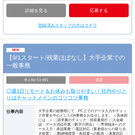
詳細を見る
応募する
登録済みスタッフの方はコチラ
NEW
【9/1スタート/残業ほぼなし】大手企業での
一般事務
求人No:53-491
派遣
◎週1日リモート＆お休みも取りやすい！社内やりと
りはチャットメインのコツコツ事務
大手企業の総務部にて、PC上でのデータ入力やチェッ
仕事内容
ク作業を中心としたOA事務をお任せします。 ＜具体的
には…＞ 〇請求書のチェック・領収書発行 〇入金確
認・データ消込作業（数字の照合） 〇専用端末へのデ
ータ入力・承認業務 〇電話対応（業者様からの取り次
ぎ程度） 〇郵便物授受・各部署への配布 〇来客対応