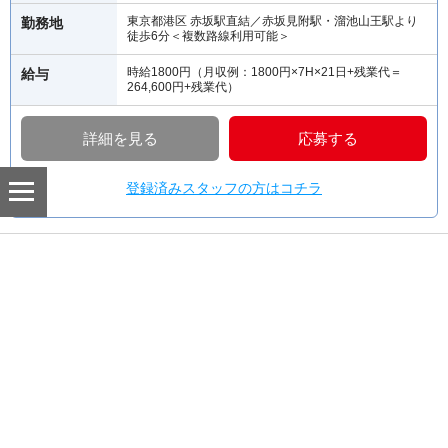
東京都港区 赤坂駅直結／赤坂見附駅・溜池山王駅より
勤務地
徒歩6分＜複数路線利用可能＞
時給1800円（月収例：1800円×7H×21日+残業代＝
給与
264,600円+残業代）
詳細を見る
応募する
登録済みスタッフの方はコチラ
【紹介予定派遣】博報堂設立の財団「こども
研究所」リサーチ業務
求人No:66-957
紹介予定派遣
テレワークあり！子どもが好きな方、児童教育に興
味がある方にピッタリなお仕事♪