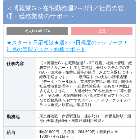
＜博報堂G＞在宅勤務週2～3日／社員の管
理・総務業務のサポート
求人No:48-874
派遣
★スタート日応相談★週2～3日程度のテレワーク！
社員の管理デスク・総務サポート
【＜博報堂G＞在宅勤務週2～3日程度。社員の管理・総
仕事内容
務業務のサポート】 主な業務は、会計システムでの支
払い・請求書・振替伝票等の処理、および入退社に伴う
総務手続きです。 ・専用端末での支払い請求処理
（データ・ツール購入、業務委託支払い費用等。関係会
社立替清算処理等） ・経費精算業務 ※あまり件数は
多くありません。 ・入退社時のPCや社員カード等の管
理 ・その他、名刺増刷対応や管理業務期日アナウンス
など総務業務 ＼おすすめポイント／ ※ワークライフバ
ランス重視／駅直結／環境良好
東京都港区 赤坂駅直結（徒歩1分）、赤坂見附駅・溜
勤務地
池山王駅徒歩6分＜複数路線利用可能＞
時給1800円（月収例：264,600円＋残業代＝＠
給与
1800×7H×21日＋…