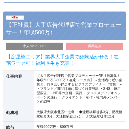
NEW
【正社員】大手広告代理店で営業プロデュー
サー！年収500万↑
求人No:21-882
職業紹介
【淀屋橋エリア】業界大手企業で経験活かせる！在
宅ワーク可！福利厚生も充実！
【大手広告代理店で営業プロデューサー/正社員募集！
仕事内容
年収500万～800万！在宅ワーク有】 ～生活者に近い企
業と、向き合い伴走するビジネスデザイナー（営業）～
・ブランド／商品課題に基づく施策設計 ・SNS、運用
型広告、LINE等の企画・実行 ・クロスメディアキャン
ペーンの進行 ・クライアント・制作・社内外メンバー
との調整
大阪府大阪市北区中之島 ◆淀屋橋駅徒歩3分、肥後橋
勤務地
駅徒歩3分、大江橋駅徒歩2分、JR大阪駅徒歩12分
年収500万円～800万円
給与