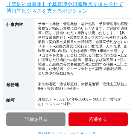
【契約社員募集】予算管理や組織運営支援を通じて
博報堂ビジネスを支えるポジション
サポート業務・管理業務・会計処理・予算管理等の経理
仕事内容
業務など幅広い業務に対応いただきます。ご経験や適性
等に応じて担当いただく業務を決定いたします。 【具
体的な業務内容】 ●営業やスタッフの方から依頼される
業務（契約書や見積書の申請対応、会議室予約など）の
サポート ●組織の運営に関わる計数管理、人事管理、牽
制等 ●組織の運営に関わる総務･庶務 ●組織の申請によ
り出資等を実施した会社に関わる計数管理の支援 ●上記
に関連した組織内への指示、指導および調整等 ●上記に
関連した組織の長の各種意思決定に関する補佐 ●上記に
関連した他組織・グループ会社との調整 ※配属組織に
より多少の変動はあり
東京都港区 赤坂駅直結、赤坂見附駅・溜池山王駅徒歩
勤務地
6分＜複数路線利用可能＞
月額25万～33万円／年収350万～ 500万円（賞与含
給与
む）※スキル・経験に…
詳細を見る
応募する
登録済みスタッフの方はコチラ