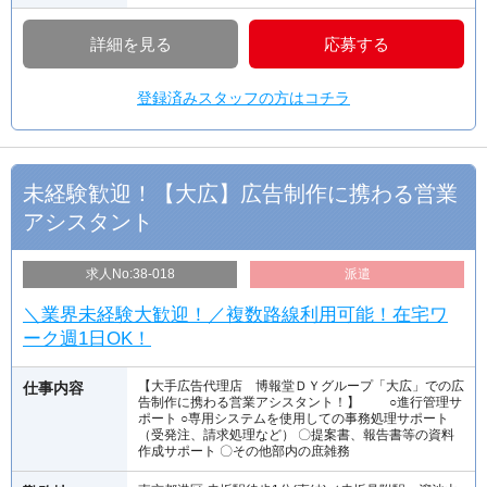
詳細を見る
応募する
登録済みスタッフの方はコチラ
未経験歓迎！【大広】広告制作に携わる営業
アシスタント
求人No:38-018
派遣
＼業界未経験大歓迎！／複数路線利用可能！在宅ワ
ーク週1日OK！
【大手広告代理店 博報堂ＤＹグループ「大広」での広
仕事内容
告制作に携わる営業アシスタント！】 ○進行管理サ
ポート ○専用システムを使用しての事務処理サポート
（受発注、請求処理など） 〇提案書、報告書等の資料
作成サポート 〇その他部内の庶雑務