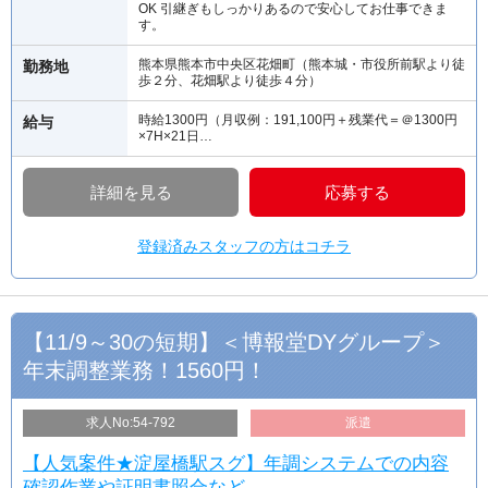
OK 引継ぎもしっかりあるので安心してお仕事できま
す。
熊本県熊本市中央区花畑町（熊本城・市役所前駅より徒
勤務地
歩２分、花畑駅より徒歩４分）
時給1300円（月収例：191,100円＋残業代＝＠1300円
給与
×7H×21日…
詳細を見る
応募する
登録済みスタッフの方はコチラ
【11/9～30の短期】＜博報堂DYグループ＞
年末調整業務！1560円！
求人No:54-792
派遣
【人気案件★淀屋橋駅スグ】年調システムでの内容
確認作業や証明書照合など