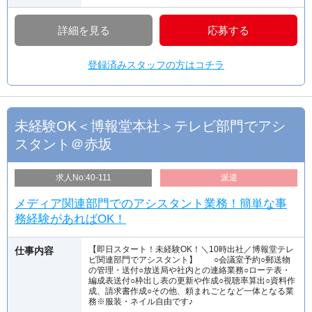
詳細を見る
応募する
登録済みスタッフの方はコチラ
未経験OK＜博報堂本社＞テレビ部門でアシ
スタント＠赤坂
求人No:40-111
派遣
メディア関連部門でのアシスタント業務！簡単な事
務経験があればOK！
【即日スタート！未経験OK！＼10時出社／博報堂テレ
仕事内容
ビ関連部門でアシスタント】 ○会議室予約○郵送物
の管理・送付○放送局や社内との連絡業務○ローテ表・
編成表送付○枠出し表の更新や作成○視聴率算出○資料作
成、請求書作成○その他、頼まれごとなど一体となる業
務※服装・ネイル自由です♪