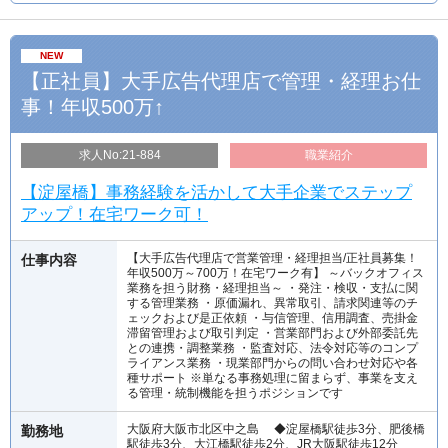
NEW
【正社員】大手広告代理店で管理・経理お仕
事！年収500万↑
求人No:21-884
職業紹介
【淀屋橋】事務経験を活かして大手企業でステップ
アップ！在宅ワーク可！
【大手広告代理店で営業管理・経理担当/正社員募集！
仕事内容
年収500万～700万！在宅ワーク有】 ～バックオフィス
業務を担う財務・経理担当～ ・発注・検収・支払に関
する管理業務 ・原価漏れ、異常取引、請求関連等のチ
ェックおよび是正依頼 ・与信管理、信用調査、売掛金
滞留管理および取引判定 ・営業部門および外部委託先
との連携・調整業務 ・監査対応、法令対応等のコンプ
ライアンス業務 ・現業部門からの問い合わせ対応や各
種サポート ※単なる事務処理に留まらず、事業を支え
る管理・統制機能を担うポジションです
大阪府大阪市北区中之島 ◆淀屋橋駅徒歩3分、肥後橋
勤務地
駅徒歩3分、大江橋駅徒歩2分、JR大阪駅徒歩12分