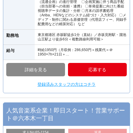
（流通企画）の進行管理 〇企画実施に伴う商品手配
（担当部署への依頼・連携） 〇単発提案に向けた番組
視聴率データの集計・分析 〇月末の請求書処理
（Ariba、HENなどのシステム紐づけ・入力対応） 〇メ
ディア・制作に関わる原価管理（代理店フィー、同録手
配費用などの精算対応） など
東京都港区 赤坂駅徒歩1分（直結）／赤坂見附駅・溜池
勤務地
山王駅より徒歩6分＜複数路線利用可能＞
時給1950円（月収例：286,650円＋残業代＝＠
給与
1950×7h×21日＋…
詳細を見る
応募する
登録済みスタッフの方はコチラ
人気音楽系企業！即日スタート！営業サポー
ト＠六本木一丁目
求人No:65-1154
派遣