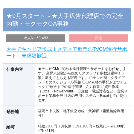
★9月スタート～★大手広告代理店での完全
内勤・モクモクOA事務
求人No:53-493
派遣
大手でキャリア形成！メディア部門のTVCM進行サポ
ート｜未経験歓迎
★テレビCMに関わる進行管理のサポートをお任せしま
仕事内容
す。 業界未経験から始めたスタッフも多数活躍中！丁
寧に教えてもらえる環境です。 〇テレビ局・クライア
ントとのスケジュール調整 〇CM素材の手配およびチェ
ック 〇放送までの進行管理、入力作業 〇資料作成
（Excel・PowerPoint） 〇庶務・電話対応など、営業サ
ポート業務全般 社内の専用システム・Excelを主に使い
ます。
福岡市中央区 地下鉄空港線・天神駅《複数路線利用
勤務地
可》
時給1300円（月収例：191,100円＋残業代＝＠1300円
給与
×7h×21日…