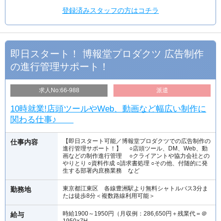
登録済みスタッフの方はコチラ
即日スタート！ 博報堂プロダクツ 広告制作
の進行管理サポート！
求人No:66-988
派遣
10時就業!店頭ツールやWeb、動画など幅広い制作に
関わる仕事♪
【即日スタート可能／博報堂プロダクツでの広告制作の
仕事内容
進行管理サポート！】 ○店頭ツール、DM、Web、動
画などの制作進行管理 ○クライアントや協力会社との
やりとり ○資料作成 ○請求書処理 ○その他、付随的に発
生する部署内庶務業務 など
東京都江東区 各線豊洲駅より無料シャトルバス3分ま
勤務地
たは徒歩8分＜複数路線利用可能＞
時給1900～1950円（月収例：286,650円＋残業代＝＠
給与
1950×7H…