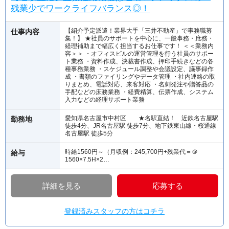
残業少でワークライフバランス◎！
【紹介予定派遣！業界大手「三井不動産」で事務職募
仕事内容
集！】 ★社員のサポートを中心に、一般事務・庶務・
経理補助まで幅広く担当するお仕事です！ ＜＜業務内
容＞＞ ・オフィスビルの運営管理を行う社員のサポー
ト業務 ・資料作成、決裁書作成、押印手続きなどの各
種事務業務 ・スケジュール調整や会議設定、議事録作
成 ・書類のファイリングやデータ管理 ・社内連絡の取
りまとめ、電話対応、来客対応 ・名刺発注や贈答品の
手配などの庶務業務 ・経費精算、伝票作成、システム
入力などの経理サポート業務
愛知県名古屋市中村区 ★名駅直結！ 近鉄名古屋駅
勤務地
徒歩4分、JR名古屋駅 徒歩7分、地下鉄東山線・桜通線
名古屋駅 徒歩5分
時給1560円～（月収例：245,700円+残業代＝＠
給与
1560×7.5H×2…
詳細を見る
応募する
登録済みスタッフの方はコチラ