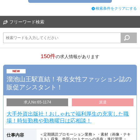
フリーワード検索
150件
の求人情報があります
NEW
溜池山王駅直結！有名女性ファッション誌の
販促アシスタント！
求人No:65-1174
派遣
大手外資出版社！おしゃれで福利厚生の充実した職
場！時短勤務や勤務曜日は応相談！
＜定期購読プロモーション業務＞ ・素材（画像・テキ
仕事内容
スト）収集、外部パートナーへの共有・進行管理 ・