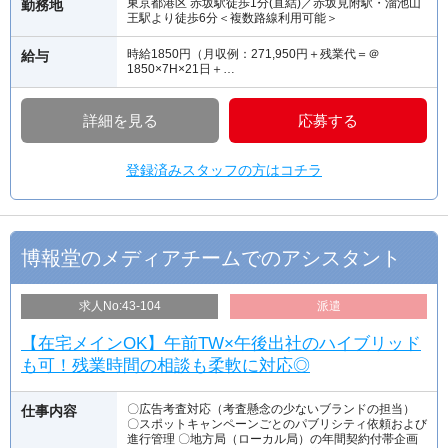
東京都港区 赤坂駅徒歩1分(直結)／赤坂見附駅・溜池山
勤務地
王駅より徒歩6分＜複数路線利用可能＞
時給1850円（月収例：271,950円＋残業代＝＠
給与
1850×7H×21日＋…
詳細を見る
応募する
登録済みスタッフの方はコチラ
博報堂のメディアチームでのアシスタント
求人No:43-104
派遣
【在宅メインOK】午前TW×午後出社のハイブリッド
も可！残業時間の相談も柔軟に対応◎
〇広告考査対応（考査懸念の少ないブランドの担当）
仕事内容
〇スポットキャンペーンごとのパブリシティ依頼および
進行管理 〇地方局（ローカル局）の年間契約付帯企画