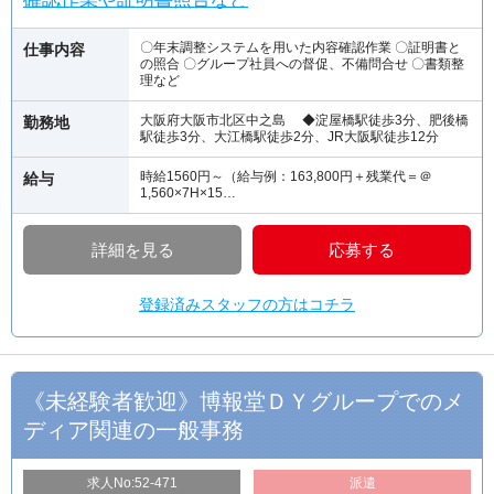
〇年末調整システムを用いた内容確認作業 〇証明書と
仕事内容
の照合 〇グループ社員への督促、不備問合せ 〇書類整
理など
大阪府大阪市北区中之島 ◆淀屋橋駅徒歩3分、肥後橋
勤務地
駅徒歩3分、大江橋駅徒歩2分、JR大阪駅徒歩12分
時給1560円～（給与例：163,800円＋残業代＝＠
給与
1,560×7H×15…
詳細を見る
応募する
登録済みスタッフの方はコチラ
《未経験者歓迎》博報堂ＤＹグループでのメ
ディア関連の一般事務
求人No:52-471
派遣