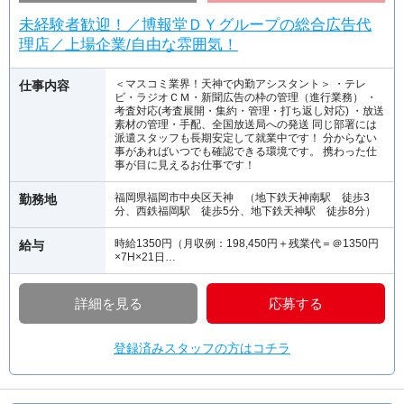
未経験者歓迎！／博報堂ＤＹグループの総合広告代
理店／上場企業/自由な雰囲気！
＜マスコミ業界！天神で内勤アシスタント＞ ・テレ
仕事内容
ビ・ラジオＣＭ・新聞広告の枠の管理（進行業務） ・
考査対応(考査展開・集約・管理・打ち返し対応) ・放送
素材の管理・手配、全国放送局への発送 同じ部署には
派遣スタッフも長期安定して就業中です！ 分からない
事があればいつでも確認できる環境です。 携わった仕
事が目に見えるお仕事です！
福岡県福岡市中央区天神 （地下鉄天神南駅 徒歩3
勤務地
分、西鉄福岡駅 徒歩5分、地下鉄天神駅 徒歩8分）
時給1350円（月収例：198,450円＋残業代＝＠1350円
給与
×7H×21日…
詳細を見る
応募する
登録済みスタッフの方はコチラ