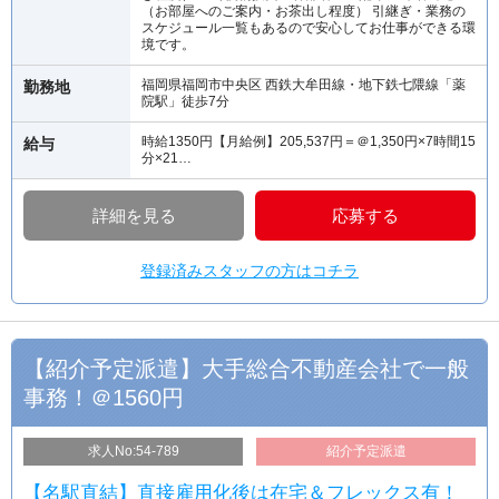
（お部屋へのご案内・お茶出し程度） 引継ぎ・業務の
スケジュール一覧もあるので安心してお仕事ができる環
境です。
福岡県福岡市中央区 西鉄大牟田線・地下鉄七隈線「薬
勤務地
院駅」徒歩7分
時給1350円【月給例】205,537円＝＠1,350円×7時間15
給与
分×21…
詳細を見る
応募する
登録済みスタッフの方はコチラ
【紹介予定派遣】大手総合不動産会社で一般
事務！＠1560円
求人No:54-789
紹介予定派遣
【名駅直結】直接雇用化後は在宅＆フレックス有！