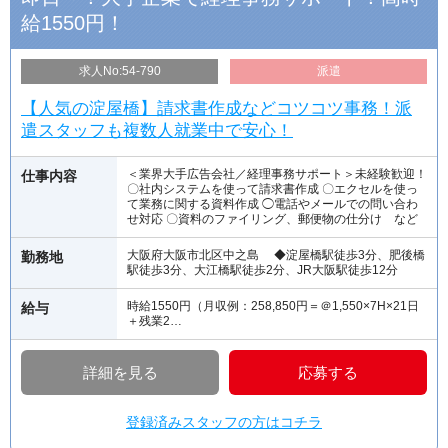
給1550円！
求人No:54-790
派遣
【人気の淀屋橋】請求書作成などコツコツ事務！派
遣スタッフも複数人就業中で安心！
＜業界大手広告会社／経理事務サポート＞未経験歓迎！
仕事内容
〇社内システムを使って請求書作成 〇エクセルを使っ
て業務に関する資料作成 ◯電話やメールでの問い合わ
せ対応 〇資料のファイリング、郵便物の仕分け など
大阪府大阪市北区中之島 ◆淀屋橋駅徒歩3分、肥後橋
勤務地
駅徒歩3分、大江橋駅徒歩2分、JR大阪駅徒歩12分
時給1550円（月収例：258,850円＝＠1,550×7H×21日
給与
＋残業2…
詳細を見る
応募する
登録済みスタッフの方はコチラ