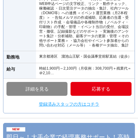
WEB申込ページの文字校正、リンク・動作チェック、
稼働確認 ・日次受注データの抽出・集計、社内ツール
（DOMO等）への連携 ＜イベント運営業務（月2本程
度）＞ ・告知メルマガの作成補助、応募者の当選・受
付リスト作成 ・会場備品や各種制作物（ノベルティ・
印刷物）の手配・管理 ・イベント当日の受付、会場設
営・撤収、記録撮影などのサポート ・実施後のアンケ
ート集計・分析補助、顧客データの更新・管理 ＜その
他サポート業務＞ ・協力会社やイベント参加者からの
問い合わせ対応（メール等） ・各種データ抽出、集計
東京都港区 溜池山王駅・国会議事堂前駅直結（徒歩）
勤務地
時給1,900円～2,100円（月収例：308,700円＋残業代＝
給与
＠2,10…
詳細を見る
応募する
登録済みスタッフの方はコチラ
NEW
即日～！大手企業で経理事務サポート！高時