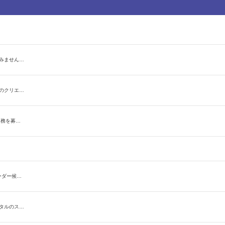
みません…
のクリエ…
事務を募…
ーダー候…
タルのス…