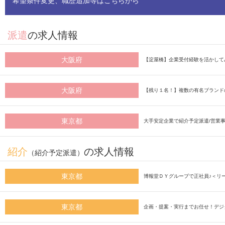
希望条件変更、職歴追加等はこちらから
派遣
の求人情報
大阪府
【淀屋橋】企業受付経験を活かして
大阪府
【残り１名！】複数の有名ブランド
東京都
大手安定企業で紹介予定派遣/営業
紹介
の求人情報
（紹介予定派遣）
東京都
博報堂ＤＹグループで正社員♪＜リ
東京都
企画・提案・実行までお任せ！デジ