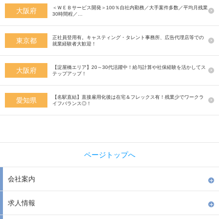
＜ＷＥＢサービス開発＞100％自社内勤務／大手案件多数／平均月残業
大阪府
30時間程／…
正社員登用有。キャスティング・タレント事務所、広告代理店等での
東京都
就業経験者大歓迎！
【淀屋橋エリア】20～30代活躍中！給与計算や社保経験を活かしてス
大阪府
テップアップ！
【名駅直結】直接雇用化後は在宅＆フレックス有！残業少でワークラ
愛知県
イフバランス◎！
ページトップへ
会社案内
求人情報