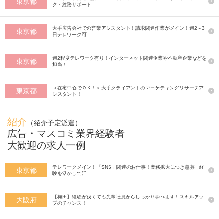
東京都
ク・総務サポート
大手広告会社での営業アシスタント！請求関連作業がメイン！週2～3
東京都
日テレワーク可…
週2程度テレワーク有り！インターネット関連企業や不動産企業などを
東京都
担当！
＜在宅中心でＯＫ！＞大手クライアントのマーケティングリサーチア
東京都
シスタント！
紹介
（紹介予定派遣）
広告・マスコミ業界経験者
大歓迎の求人一例
テレワークメイン！「SNS」関連のお仕事！業務拡大につき急募！経
東京都
験を活かして活…
【梅田】経験が浅くても先輩社員からしっかり学べます！スキルアッ
大阪府
プのチャンス！