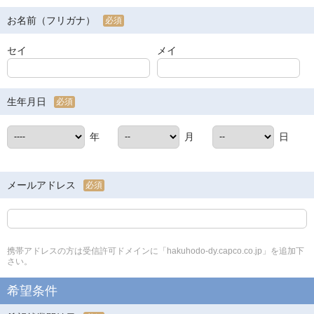
お名前（フリガナ）
必須
セイ
メイ
生年月日
必須
年
月
日
メールアドレス
必須
携帯アドレスの方は受信許可ドメインに「hakuhodo-dy.capco.co.jp」を追加下
さい。
希望条件