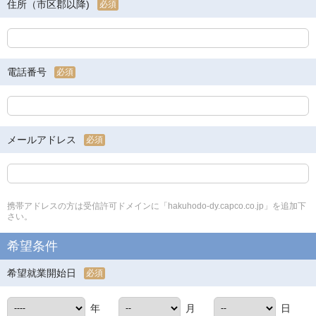
住所（市区郡以降)
必須
電話番号
必須
メールアドレス
必須
携帯アドレスの方は受信許可ドメインに「hakuhodo-dy.capco.co.jp」を追加下
さい。
希望条件
希望就業開始日
必須
年
月
日