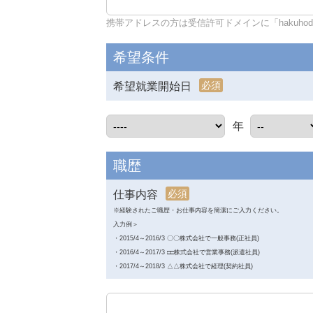
携帯アドレスの方は受信許可ドメインに「hakuhodo-d
希望条件
必須
希望就業開始日
年
職歴
必須
仕事内容
※経験されたご職歴・お仕事内容を簡潔にご入力ください。
入力例＞
・2015/4～2016/3 〇〇株式会社で一般事務(正社員)
・2016/4～2017/3 □□株式会社で営業事務(派遣社員)
・2017/4～2018/3 △△株式会社で経理(契約社員)