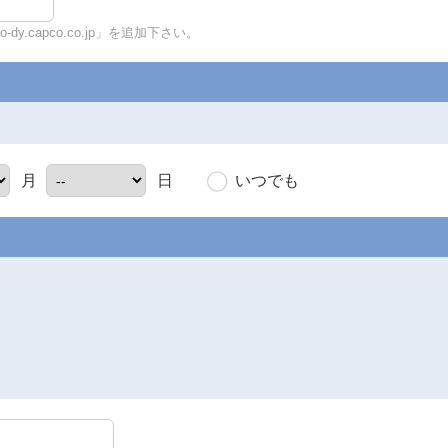
y.capco.co.jp」を追加下さい。
いつでも
月
日