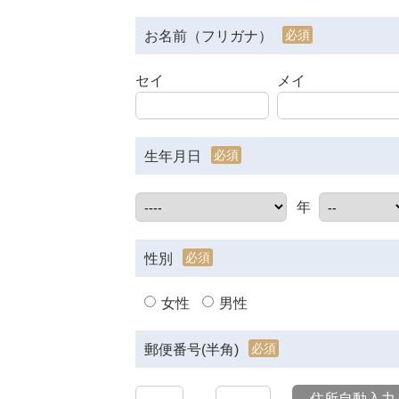
必須
お名前（フリガナ）
セイ
メイ
必須
生年月日
年
必須
性別
女性
男性
必須
郵便番号(半角)
住所自動入力