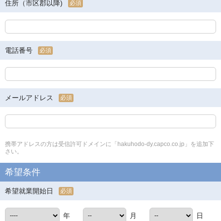
住所（市区郡以降)
必須
電話番号
必須
メールアドレス
必須
携帯アドレスの方は受信許可ドメインに「hakuhodo-dy.capco.co.jp」を追加下
さい。
希望条件
希望就業開始日
必須
年
月
日