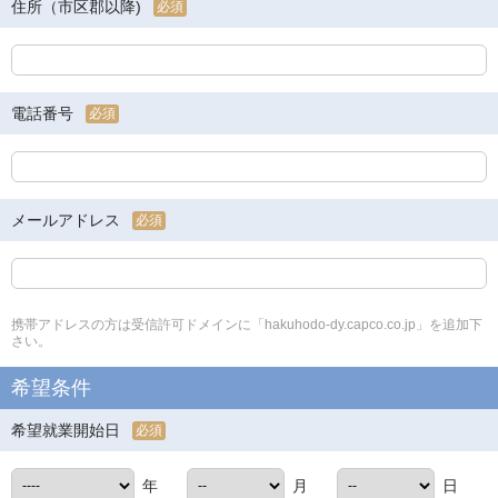
住所（市区郡以降)
必須
電話番号
必須
メールアドレス
必須
携帯アドレスの方は受信許可ドメインに「hakuhodo-dy.capco.co.jp」を追加下
さい。
希望条件
希望就業開始日
必須
年
月
日