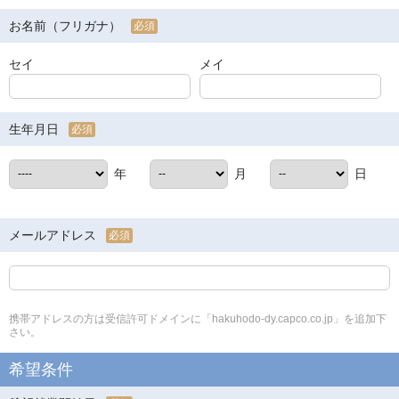
お名前（フリガナ）
必須
セイ
メイ
生年月日
必須
年
月
日
メールアドレス
必須
携帯アドレスの方は受信許可ドメインに「hakuhodo-dy.capco.co.jp」を追加下
さい。
希望条件