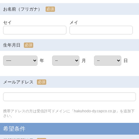
お名前（フリガナ）
必須
セイ
メイ
生年月日
必須
年
月
日
メールアドレス
必須
携帯アドレスの方は受信許可ドメインに「hakuhodo-dy.capco.co.jp」を追加下
さい。
希望条件