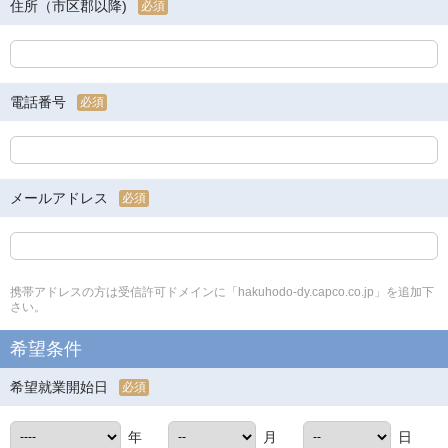
住所（市区郡以降)
必須
電話番号
必須
メールアドレス
必須
携帯アドレスの方は受信許可ドメインに「hakuhodo-dy.capco.co.jp」を追加下
さい。
希望条件
希望就業開始日
必須
年
月
日