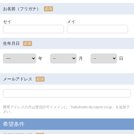
お名前（フリガナ）
必須
セイ
メイ
生年月日
必須
年
月
日
メールアドレス
必須
携帯アドレスの方は受信許可ドメインに「hakuhodo-dy.capco.co.jp」を追加下
さい。
希望条件