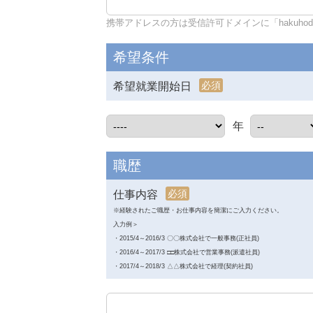
携帯アドレスの方は受信許可ドメインに「hakuhodo-d
希望条件
必須
希望就業開始日
年
職歴
必須
仕事内容
※経験されたご職歴・お仕事内容を簡潔にご入力ください。
入力例＞
・2015/4～2016/3 〇〇株式会社で一般事務(正社員)
・2016/4～2017/3 □□株式会社で営業事務(派遣社員)
・2017/4～2018/3 △△株式会社で経理(契約社員)