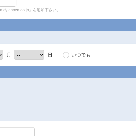
y.capco.co.jp」を追加下さい。
いつでも
月
日