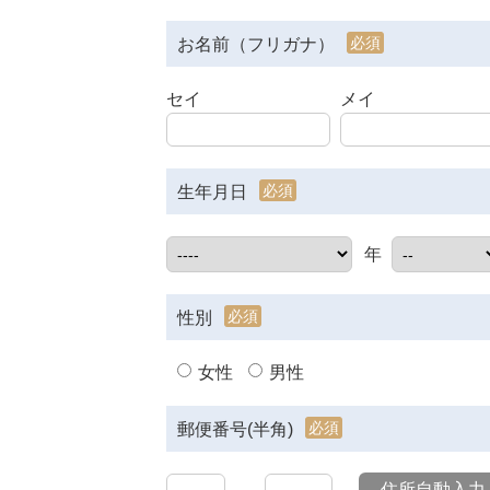
必須
お名前（フリガナ）
セイ
メイ
必須
生年月日
年
必須
性別
女性
男性
必須
郵便番号(半角)
住所自動入力