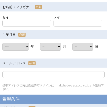
お名前（フリガナ）
必須
セイ
メイ
生年月日
必須
年
月
日
メールアドレス
必須
携帯アドレスの方は受信許可ドメインに「hakuhodo-dy.capco.co.jp」を追加下
さい。
希望条件