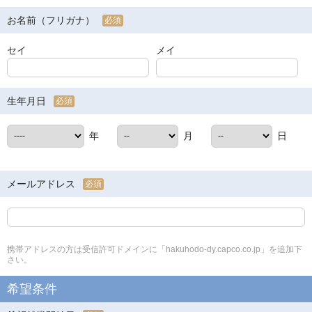
お名前（フリガナ）
必須
セイ
メイ
生年月日
必須
年
月
日
メールアドレス
必須
携帯アドレスの方は受信許可ドメインに「hakuhodo-dy.capco.co.jp」を追加下
さい。
希望条件