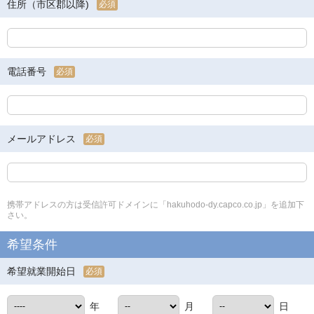
住所（市区郡以降)
必須
電話番号
必須
メールアドレス
必須
携帯アドレスの方は受信許可ドメインに「hakuhodo-dy.capco.co.jp」を追加下
さい。
希望条件
希望就業開始日
必須
年
月
日