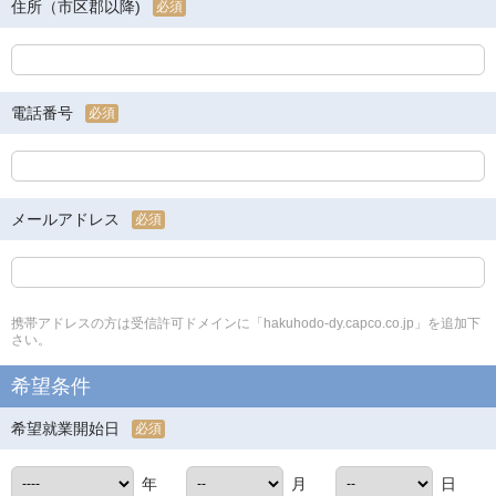
住所（市区郡以降)
必須
電話番号
必須
メールアドレス
必須
携帯アドレスの方は受信許可ドメインに「hakuhodo-dy.capco.co.jp」を追加下
さい。
希望条件
希望就業開始日
必須
年
月
日