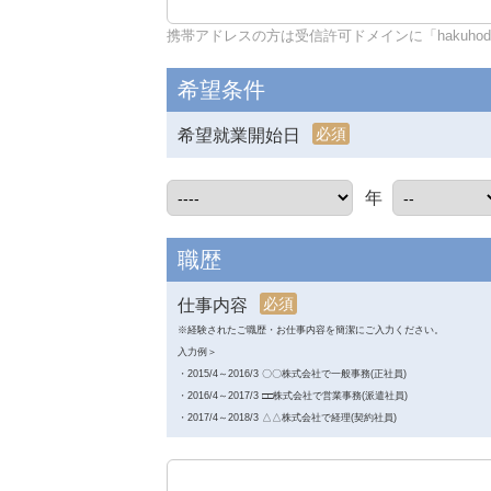
携帯アドレスの方は受信許可ドメインに「hakuhodo-d
希望条件
必須
希望就業開始日
年
職歴
必須
仕事内容
※経験されたご職歴・お仕事内容を簡潔にご入力ください。
入力例＞
・2015/4～2016/3 〇〇株式会社で一般事務(正社員)
・2016/4～2017/3 □□株式会社で営業事務(派遣社員)
・2017/4～2018/3 △△株式会社で経理(契約社員)