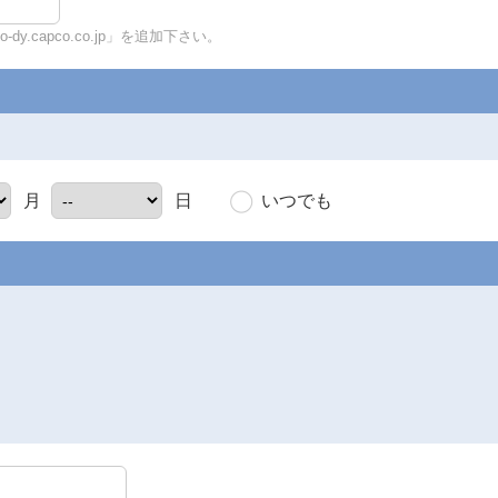
y.capco.co.jp」を追加下さい。
いつでも
月
日