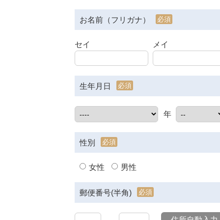
必須
お名前（フリガナ）
セイ
メイ
必須
生年月日
年
必須
性別
女性
男性
必須
郵便番号(半角)
住所自動入力