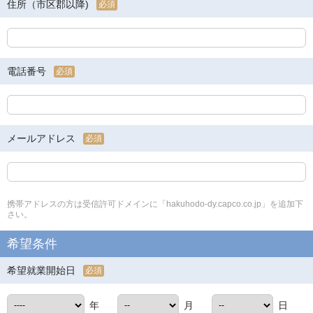
住所（市区郡以降)
必須
電話番号
必須
メールアドレス
必須
携帯アドレスの方は受信許可ドメインに「hakuhodo-dy.capco.co.jp」を追加下
さい。
希望条件
希望就業開始日
必須
年
月
日