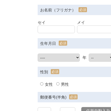
必須
お名前（フリガナ）
セイ
メイ
必須
生年月日
年
必須
性別
女性
男性
必須
郵便番号(半角)
住所自動入力