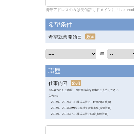
携帯アドレスの方は受信許可ドメインに「hakuhodo-d
希望条件
必須
希望就業開始日
年
職歴
必須
仕事内容
※経験されたご職歴・お仕事内容を簡潔にご入力ください。
入力例＞
・2015/4～2016/3 〇〇株式会社で一般事務(正社員)
・2016/4～2017/3 □□株式会社で営業事務(派遣社員)
・2017/4～2018/3 △△株式会社で経理(契約社員)