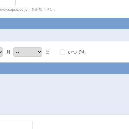
y.capco.co.jp」を追加下さい。
いつでも
月
日