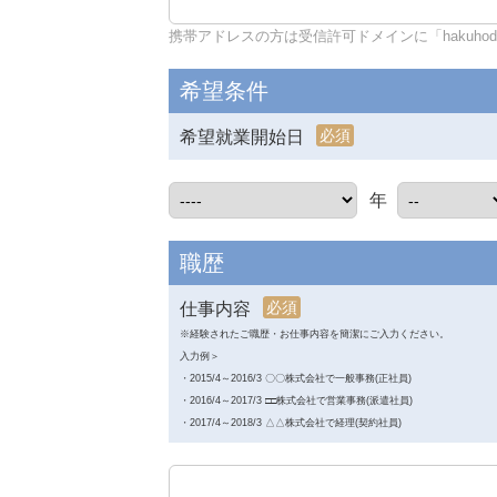
携帯アドレスの方は受信許可ドメインに「hakuhodo-d
希望条件
必須
希望就業開始日
年
職歴
必須
仕事内容
※経験されたご職歴・お仕事内容を簡潔にご入力ください。
入力例＞
・2015/4～2016/3 〇〇株式会社で一般事務(正社員)
・2016/4～2017/3 □□株式会社で営業事務(派遣社員)
・2017/4～2018/3 △△株式会社で経理(契約社員)