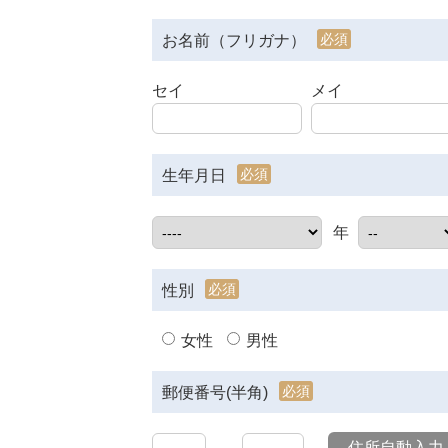
必須
お名前（フリガナ）
セイ
メイ
必須
生年月日
年
必須
性別
女性
男性
必須
郵便番号(半角)
住所自動入力