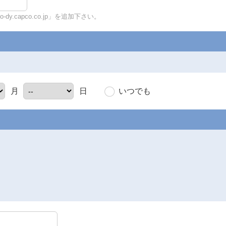
y.capco.co.jp」を追加下さい。
いつでも
月
日