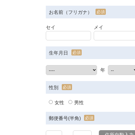
必須
お名前（フリガナ）
セイ
メイ
必須
生年月日
年
必須
性別
女性
男性
必須
郵便番号(半角)
住所自動入力