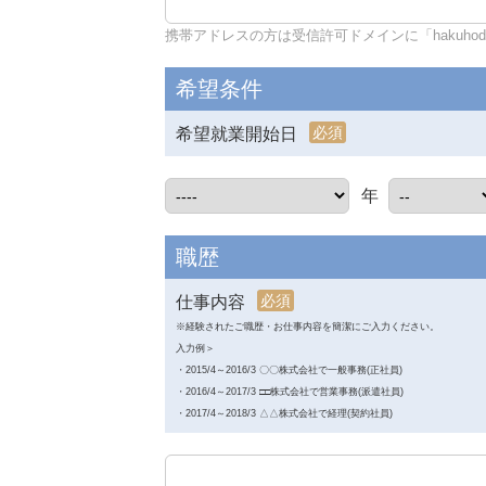
携帯アドレスの方は受信許可ドメインに「hakuhodo-d
希望条件
必須
希望就業開始日
年
職歴
必須
仕事内容
※経験されたご職歴・お仕事内容を簡潔にご入力ください。
入力例＞
・2015/4～2016/3 〇〇株式会社で一般事務(正社員)
・2016/4～2017/3 □□株式会社で営業事務(派遣社員)
・2017/4～2018/3 △△株式会社で経理(契約社員)