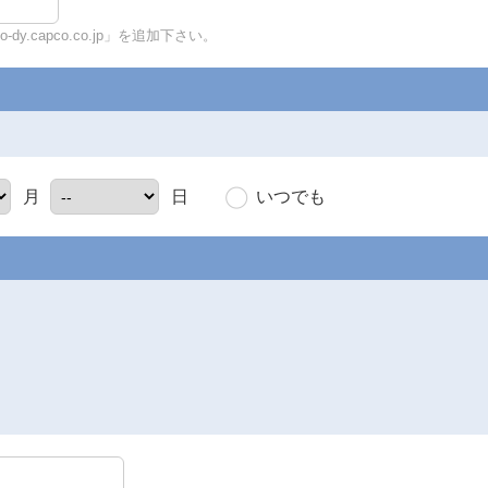
y.capco.co.jp」を追加下さい。
いつでも
月
日