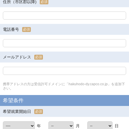
住所（市区郡以降)
必須
電話番号
必須
メールアドレス
必須
携帯アドレスの方は受信許可ドメインに「hakuhodo-dy.capco.co.jp」を追加下
さい。
希望条件
希望就業開始日
必須
年
月
日