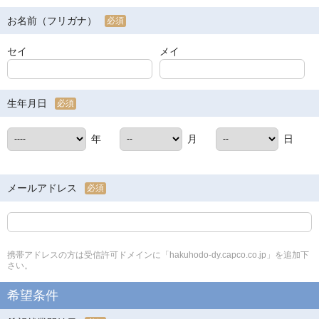
お名前（フリガナ）
必須
セイ
メイ
生年月日
必須
年
月
日
メールアドレス
必須
携帯アドレスの方は受信許可ドメインに「hakuhodo-dy.capco.co.jp」を追加下
さい。
希望条件