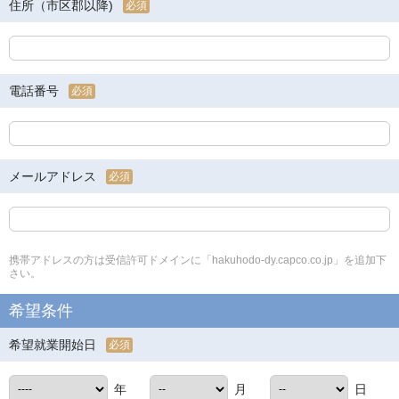
住所（市区郡以降)
必須
電話番号
必須
メールアドレス
必須
携帯アドレスの方は受信許可ドメインに「hakuhodo-dy.capco.co.jp」を追加下
さい。
希望条件
希望就業開始日
必須
年
月
日