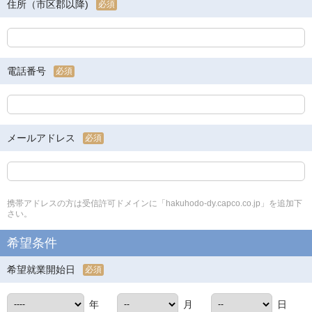
住所（市区郡以降)
必須
電話番号
必須
メールアドレス
必須
携帯アドレスの方は受信許可ドメインに「hakuhodo-dy.capco.co.jp」を追加下
さい。
希望条件
希望就業開始日
必須
年
月
日