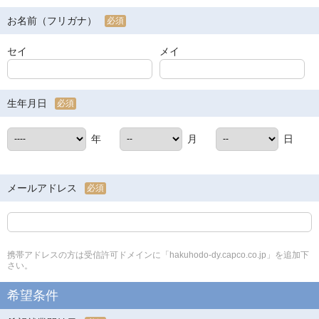
お名前（フリガナ）
必須
セイ
メイ
生年月日
必須
年
月
日
メールアドレス
必須
携帯アドレスの方は受信許可ドメインに「hakuhodo-dy.capco.co.jp」を追加下
さい。
希望条件