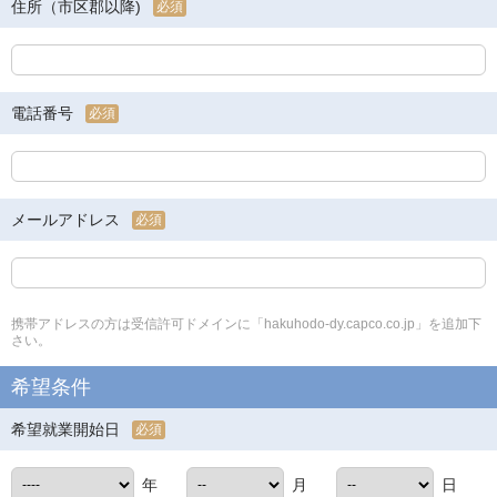
住所（市区郡以降)
必須
電話番号
必須
メールアドレス
必須
携帯アドレスの方は受信許可ドメインに「hakuhodo-dy.capco.co.jp」を追加下
さい。
希望条件
希望就業開始日
必須
年
月
日