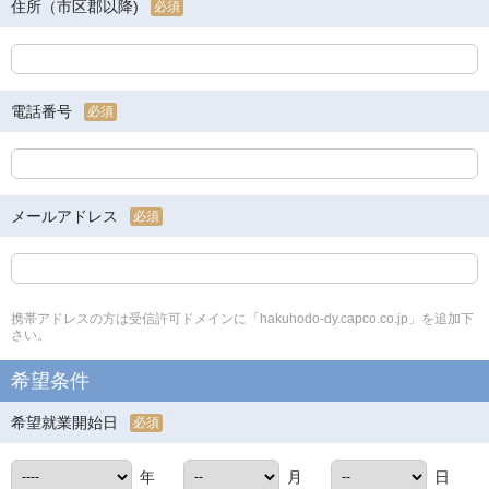
住所（市区郡以降)
必須
電話番号
必須
メールアドレス
必須
携帯アドレスの方は受信許可ドメインに「hakuhodo-dy.capco.co.jp」を追加下
さい。
希望条件
希望就業開始日
必須
年
月
日