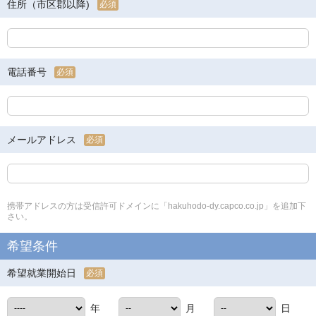
住所（市区郡以降)
必須
電話番号
必須
メールアドレス
必須
携帯アドレスの方は受信許可ドメインに「hakuhodo-dy.capco.co.jp」を追加下
さい。
希望条件
希望就業開始日
必須
年
月
日