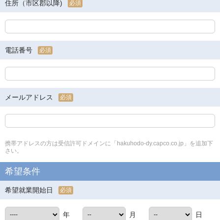
住所（市区郡以降)
必須
電話番号
必須
メールアドレス
必須
携帯アドレスの方は受信許可ドメインに「hakuhodo-dy.capco.co.jp」を追加下
さい。
希望条件
希望就業開始日
必須
年
月
日