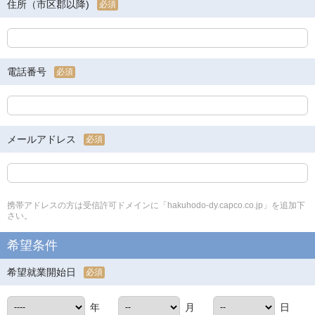
住所（市区郡以降)
必須
電話番号
必須
メールアドレス
必須
携帯アドレスの方は受信許可ドメインに「hakuhodo-dy.capco.co.jp」を追加下
さい。
希望条件
希望就業開始日
必須
年
月
日