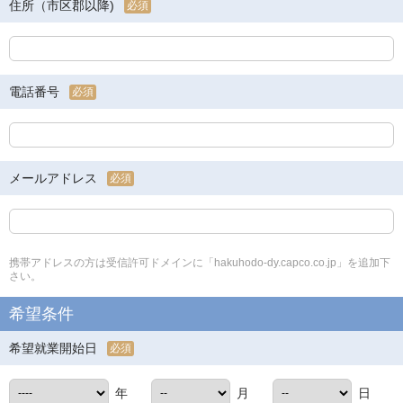
住所（市区郡以降)
必須
電話番号
必須
メールアドレス
必須
携帯アドレスの方は受信許可ドメインに「hakuhodo-dy.capco.co.jp」を追加下
さい。
希望条件
希望就業開始日
必須
年
月
日