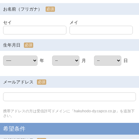
お名前（フリガナ）
必須
セイ
メイ
生年月日
必須
年
月
日
メールアドレス
必須
携帯アドレスの方は受信許可ドメインに「hakuhodo-dy.capco.co.jp」を追加下
さい。
希望条件