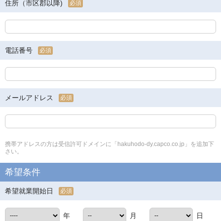
住所（市区郡以降)
必須
電話番号
必須
メールアドレス
必須
携帯アドレスの方は受信許可ドメインに「hakuhodo-dy.capco.co.jp」を追加下
さい。
希望条件
希望就業開始日
必須
年
月
日