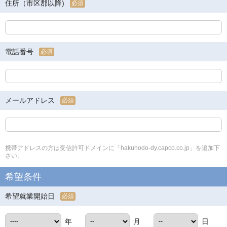
住所（市区郡以降)
必須
電話番号
必須
メールアドレス
必須
携帯アドレスの方は受信許可ドメインに「hakuhodo-dy.capco.co.jp」を追加下
さい。
希望条件
希望就業開始日
必須
年
月
日