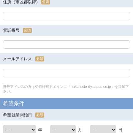
住所（市区郡以降)
必須
電話番号
必須
メールアドレス
必須
携帯アドレスの方は受信許可ドメインに「hakuhodo-dy.capco.co.jp」を追加下
さい。
希望条件
希望就業開始日
必須
年
月
日