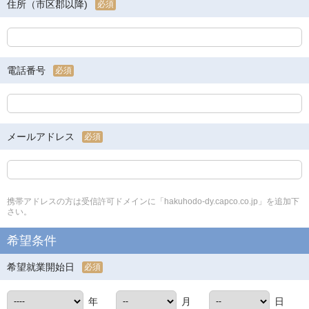
住所（市区郡以降)
必須
電話番号
必須
メールアドレス
必須
携帯アドレスの方は受信許可ドメインに「hakuhodo-dy.capco.co.jp」を追加下
さい。
希望条件
希望就業開始日
必須
年
月
日