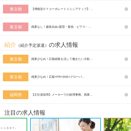
東京都
【博報堂ＤＹコーポレートイニシアティブ】…
東京都
残業なし！服装自由♪髪型・髪色・ピアス・…
紹介
の求人情報
（紹介予定派遣）
東京都
残業少なめ！広報経験を活して働きたい方歓…
東京都
残業少なめ！広報×PR×SNS×グローバ…
福岡県
【正社員採用】メーカーでの経理事務。残業…
注目の求人情報