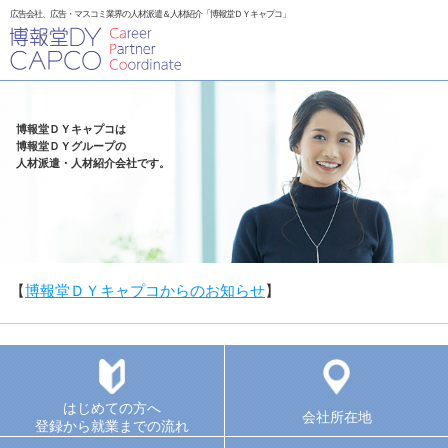
広告会社、広告・マスコミ業界の人材派遣＆人材紹介「博報堂ＤＹキャプコ」
博報堂ＤＹキャプコは
博報堂ＤＹグループの
人材派遣・人材紹介会社です。
【
博報堂ＤＹキャプコからのお知らせ
】
はじめての方へ
会社所在地
登録から就業までの流れ