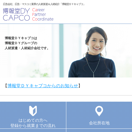
広告会社、広告・マスコミ業界の人材派遣＆人材紹介「博報堂ＤＹキャプコ」
博報堂ＤＹキャプコは
博報堂ＤＹグループの
人材派遣・人材紹介会社です。
【
博報堂ＤＹキャプコからのお知らせ
】
はじめての方へ
会社所在地
登録から就業までの流れ