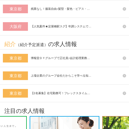
東京都
残業なし！服装自由♪髪型・髪色・ピアス・…
大阪府
【人気案件★淀屋橋駅スグ】年調システムで…
紹介
の求人情報
（紹介予定派遣）
東京都
博報堂ＤＹグループで正社員♪会計処理業務…
東京都
上場企業のグループ会社だからこそ学べる知…
東京都
【2名募集】在宅勤務可！フレックスタイム…
注目の求人情報