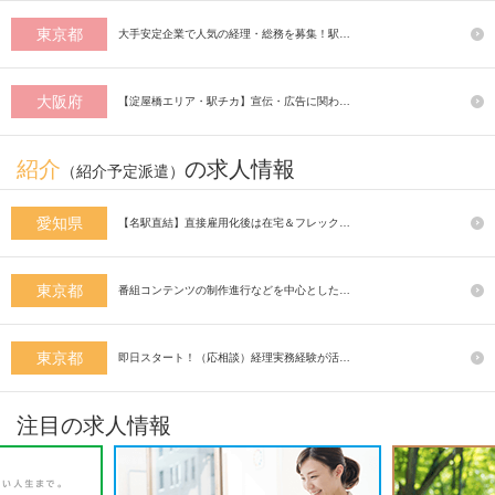
東京都
大手安定企業で人気の経理・総務を募集！駅…
大阪府
【淀屋橋エリア・駅チカ】宣伝・広告に関わ…
紹介
の求人情報
（紹介予定派遣）
愛知県
【名駅直結】直接雇用化後は在宅＆フレック…
東京都
番組コンテンツの制作進行などを中心とした…
東京都
即日スタート！（応相談）経理実務経験が活…
注目の求人情報