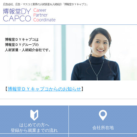
広告会社、広告・マスコミ業界の人材派遣＆人材紹介「博報堂ＤＹキャプコ」
博報堂ＤＹキャプコは
博報堂ＤＹグループの
人材派遣・人材紹介会社です。
【
博報堂ＤＹキャプコからのお知らせ
】
はじめての方へ
会社所在地
登録から就業までの流れ