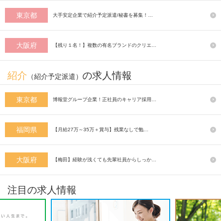
東京都
大手安定企業で紹介予定派遣/秘書を募集！…
大阪府
【残り１名！】複数の有名ブランドのクリエ…
紹介
の求人情報
（紹介予定派遣）
東京都
博報堂グループ企業！正社員のキャリア採用…
福岡県
【月給27万～35万＋賞与】残業なしで勉…
大阪府
【梅田】経験が浅くても先輩社員からしっか…
注目の求人情報