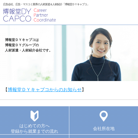
広告会社、広告・マスコミ業界の人材派遣＆人材紹介「博報堂ＤＹキャプコ」
博報堂ＤＹキャプコは
博報堂ＤＹグループの
人材派遣・人材紹介会社です。
【
博報堂ＤＹキャプコからのお知らせ
】
はじめての方へ
会社所在地
登録から就業までの流れ