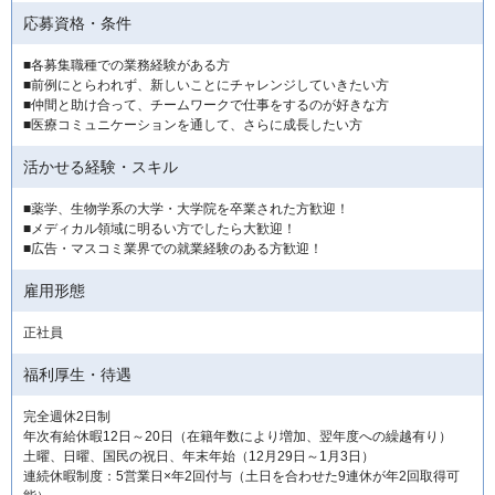
応募資格・条件
■各募集職種での業務経験がある方
■前例にとらわれず、新しいことにチャレンジしていきたい方
■仲間と助け合って、チームワークで仕事をするのが好きな方
■医療コミュニケーションを通して、さらに成長したい方
活かせる経験・スキル
■薬学、生物学系の大学・大学院を卒業された方歓迎！
■メディカル領域に明るい方でしたら大歓迎！
■広告・マスコミ業界での就業経験のある方歓迎！
雇用形態
正社員
福利厚生・待遇
完全週休2日制
年次有給休暇12日～20日（在籍年数により増加、翌年度への繰越有り）
土曜、日曜、国民の祝日、年末年始（12月29日～1月3日）
連続休暇制度：5営業日×年2回付与（土日を合わせた9連休が年2回取得可