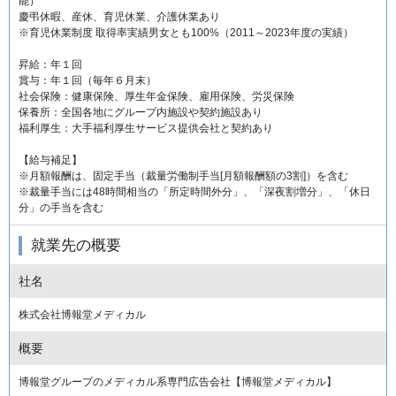
能）
慶弔休暇、産休、育児休業、介護休業あり
※育児休業制度 取得率実績男女とも100%（2011～2023年度の実績）
昇給：年１回
賞与：年１回（毎年６月末）
社会保険：健康保険、厚生年金保険、雇用保険、労災保険
保養所：全国各地にグループ内施設や契約施設あり
福利厚生：大手福利厚生サービス提供会社と契約あり
【給与補足】
※月額報酬は、固定手当（裁量労働制手当[月額報酬額の3割]）を含む
※裁量手当には48時間相当の「所定時間外分」、「深夜割増分」、「休日
分」の手当を含む
就業先の概要
社名
株式会社博報堂メディカル
概要
博報堂グループのメディカル系専門広告会社【博報堂メディカル】