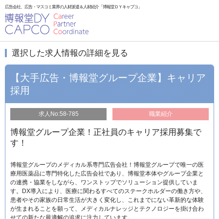
広告会社、広告・マスコミ業界の人材派遣＆人材紹介「博報堂ＤＹキャプコ」
選択した求人情報の詳細を見る
【大手広告・博報堂グループ企業】キャリア
採用
求人No:58-785
職業紹介
博報堂グループ企業！正社員のキャリア採用募集で
す！
博報堂グループのメディカル系専門広告会社！博報堂グループで唯一の医
療用医薬品に専門特化した広告会社であり、博報堂本体やグループ企業と
の連携・協業をしながら、ワンストップでソリューション提供していま
す。DX導入により、医療に関わるすべてのステークホルダーの働き方や、
患者やその家族の日常生活が大きく変化し、これまでにない革新的な体験
が生まれることを願って、メディカルナレッジとテクノロジーを掛け合わ
せての新たな最適解の追求に注力しています。