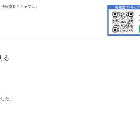
「博報堂ＤＹキャプコ」
見る
でした。