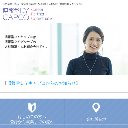
広告会社、広告・マスコミ業界の人材派遣＆人材紹介「博報堂ＤＹキャプコ」
博報堂ＤＹキャプコは
博報堂ＤＹグループの
人材派遣・人材紹介会社です。
【
博報堂ＤＹキャプコからのお知らせ
】
はじめての方へ
会社所在地
登録から就業までの流れ